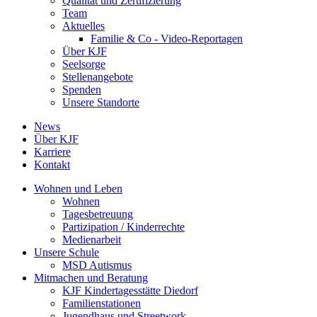
Qualität und Zertifizierung
Team
Aktuelles
Familie & Co - Video-Reportagen
Über KJF
Seelsorge
Stellenangebote
Spenden
Unsere Standorte
News
Über KJF
Karriere
Kontakt
Wohnen und Leben
Wohnen
Tagesbetreuung
Partizipation / Kinderrechte
Medienarbeit
Unsere Schule
MSD Autismus
Mitmachen und Beratung
KJF Kindertagesstätte Diedorf
Familienstationen
Jugendhaus und Streetwork