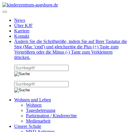
News
Über KJF
Karriere
Kontakt
Ändern Sie die Schriftgröße, indem Sie auf Ihrer Tastatur die
Strg (Mac 'cmd') und gleichzeitig die Plus (+) Taste zum
Vergrößern oder die Minus (-) Taste zum Verkleinern
drücken.
Wohnen und Leben
Wohnen
Tagesbetreuung
Partizipation / Kinderrechte
Medienarbeit
Unsere Schule
MSD Autismus