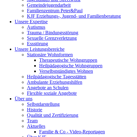
Gemeindejugendarbeit
Familienzentrum Peter&Paul
KJF Erziehungs-, Jugend- und Familienberatung
Unsere Expertise
Autismus
Trauma / Bindungsstörung
Sexuelle Grenzverletzung
Essstörung
Unsere Leistungsbereiche
Stationäre Wohnformen
Therapeutische Wohngruppen
Heilpädagogische Wohngruppen
Verselbstständigtes Wohnen
Heilpädagogische Tagesstätten
Ambulante Erziehungshilfen
Angebote an Schulen
Flexible soziale Angebote
Über uns
Selbstdarstellung
Historie
Qualität und Zertifizierung
Team
Aktuelles
Familie & Co - Video-Reportagen