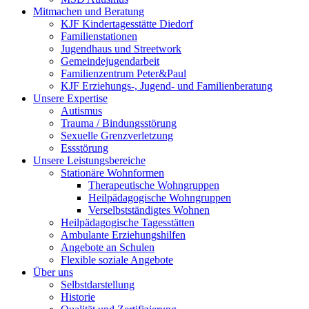
Mitmachen und Beratung
KJF Kindertagesstätte Diedorf
Familienstationen
Jugendhaus und Streetwork
Gemeindejugendarbeit
Familienzentrum Peter&Paul
KJF Erziehungs-, Jugend- und Familienberatung
Unsere Expertise
Autismus
Trauma / Bindungsstörung
Sexuelle Grenzverletzung
Essstörung
Unsere Leistungsbereiche
Stationäre Wohnformen
Therapeutische Wohngruppen
Heilpädagogische Wohngruppen
Verselbstständigtes Wohnen
Heilpädagogische Tagesstätten
Ambulante Erziehungshilfen
Angebote an Schulen
Flexible soziale Angebote
Über uns
Selbstdarstellung
Historie