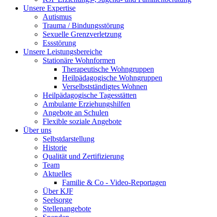
Unsere Expertise
Autismus
Trauma / Bindungsstörung
Sexuelle Grenzverletzung
Essstörung
Unsere Leistungsbereiche
Stationäre Wohnformen
Therapeutische Wohngruppen
Heilpädagogische Wohngruppen
Verselbstständigtes Wohnen
Heilpädagogische Tagesstätten
Ambulante Erziehungshilfen
Angebote an Schulen
Flexible soziale Angebote
Über uns
Selbstdarstellung
Historie
Qualität und Zertifizierung
Team
Aktuelles
Familie & Co - Video-Reportagen
Über KJF
Seelsorge
Stellenangebote