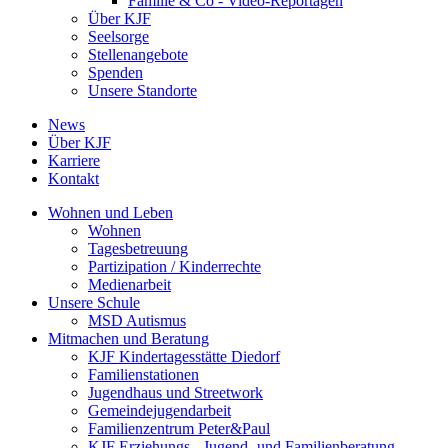
Familie & Co - Video-Reportagen
Über KJF
Seelsorge
Stellenangebote
Spenden
Unsere Standorte
News
Über KJF
Karriere
Kontakt
Wohnen und Leben
Wohnen
Tagesbetreuung
Partizipation / Kinderrechte
Medienarbeit
Unsere Schule
MSD Autismus
Mitmachen und Beratung
KJF Kindertagesstätte Diedorf
Familienstationen
Jugendhaus und Streetwork
Gemeindejugendarbeit
Familienzentrum Peter&Paul
KJF Erziehungs-, Jugend- und Familienberatung