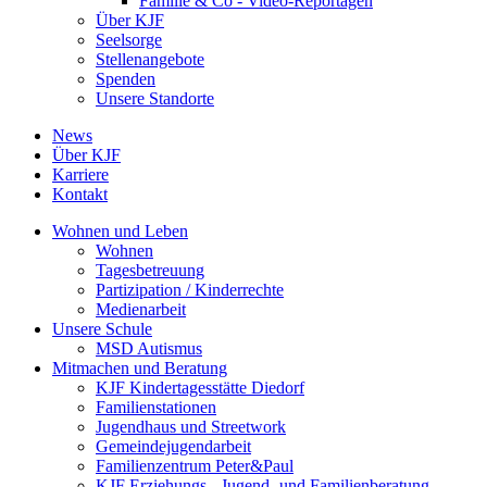
Familie & Co - Video-Reportagen
Über KJF
Seelsorge
Stellenangebote
Spenden
Unsere Standorte
News
Über KJF
Karriere
Kontakt
Wohnen und Leben
Wohnen
Tagesbetreuung
Partizipation / Kinderrechte
Medienarbeit
Unsere Schule
MSD Autismus
Mitmachen und Beratung
KJF Kindertagesstätte Diedorf
Familienstationen
Jugendhaus und Streetwork
Gemeindejugendarbeit
Familienzentrum Peter&Paul
KJF Erziehungs-, Jugend- und Familienberatung