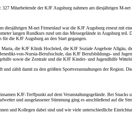
: 327 Mitarbeitende der KJF Augsburg nahmen am diesjährigen M-net 
m diesjährigen M-net Firmenlauf war die KJF Augsburg erneut mit eine
eter langen Rundkurs rund um das Messegelände in Augsburg teil. D
n für die KJF Augsburg an den Start gegangen.
a Maria, die KJF Klinik Hochried, die KJF Soziale Angebote Allgäu, d
edikt-von-Nursia-Berufsschule, das KJF Berufsbildungs- und Jugendh
ehilfe sowie die Zentrale und die KJF Kinder- und Jugendhilfe Wittel
t und zählt damit zu den größten Sportveranstaltungen der Region. Die
meinsamen KJF-Treffpunkt auf dem Veranstaltungsgelände. Bei Snacks u
fwetter und ausgelassener Stimmung ging es anschließend auf die Str
innen und Kollegen dabei sind und wie viele unterschiedliche Einricht