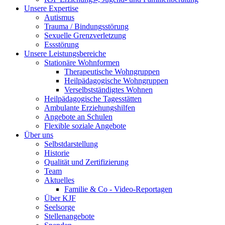
Unsere Expertise
Autismus
Trauma / Bindungsstörung
Sexuelle Grenzverletzung
Essstörung
Unsere Leistungsbereiche
Stationäre Wohnformen
Therapeutische Wohngruppen
Heilpädagogische Wohngruppen
Verselbstständigtes Wohnen
Heilpädagogische Tagesstätten
Ambulante Erziehungshilfen
Angebote an Schulen
Flexible soziale Angebote
Über uns
Selbstdarstellung
Historie
Qualität und Zertifizierung
Team
Aktuelles
Familie & Co - Video-Reportagen
Über KJF
Seelsorge
Stellenangebote