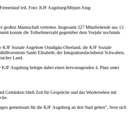
Firmenlauf teil. Foto: KJF Augsburg/Mirjam Atug
r großen Mannschaft vertreten. Insgesamt 327 Mitarbeitende aus 13
amit konnte die Teilnehmerzahl gegenüber dem Vorjahr nochmals
ie KJF Soziale Angebote Ostallgäu-Oberland, die KJF Soziale
ilfezentrum Sankt Elisabeth, der Integrationsfachdienst Schwaben,
sbacher Land.
 KJF Augsburg belegte dabei einen hervorragenden 4. Platz unter
nd Getränken blieb Zeit für Gespräche und das Wiedersehen mit
ecke.
ungen gemeinsam für die KJF Augsburg an den Start gehen“, freut sich