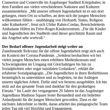
Cramerton und Centerville im Augsburger Stadtteil Kriegshaber, in
dem Familien aus vielen verschiedenen Nationen und Kulturen
zusammenleben. „Mit unserer offenen Jugendarbeit ist es uns dort
gelungen, einen Ort zu schaffen, an dem sich die jungen Menschen
willkommen fühlen – unabhängig von Herkunft, Status, Religion
oder Kulturkreis“, freut sich Ulrike Rahm-Cordas, Bereichsleiterin
Ambulante Hilfen im Frère-Roger-Kinderzentrum. „Für die Kinder
und Jugendlichen des Stadtteils sind dieser geschützte Raum und
das Angebot sehr wertvoll.“
Der Bedarf offener Jugendarbeit steigt weiter an
Zunehmende Relevanz für die offene Jugendarbeit zeigt sich auch
im Kontext der Corona-Pandemie. „Seitdem beobachten wir bei
vielen jungen Menschen einen erhöhten Medienkonsum und
Schwierigkeiten im Umgang mit Gleichaltrigen bis hin zu
Sozialphobien oder sogar suizidalen Gedanken“, erklärt die
erfahrene Sozialpädagogin. „Die Jugendlichen in ihren Bedürfnissen
bestmöglich zu unterstützen und zu begleiten, ist das Anliegen
unserer täglichen Arbeit. Dafür sind wir bestens ausgebildet. Ich bin
stolz auf das gesamte Team und dankbar für den großartigen
Einsatz.“ Im Laufe der vergangenen 20 Jahren ist das Augsburger
Jugendhaus Madison Square fester Bestandteil und ein beliebter
Anlaufpunkt für die jungen Menschen geworden. Dass es die
nächsten Jahrzehnte so bleibt, daran arbeitet das pädagogische Team
jeden Tag mit viel Herzblut und Engagement.