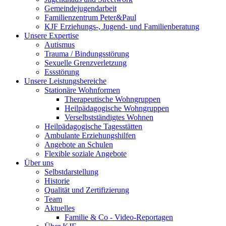
Gemeindejugendarbeit
Familienzentrum Peter&Paul
KJF Erziehungs-, Jugend- und Familienberatung
Unsere Expertise
Autismus
Trauma / Bindungsstörung
Sexuelle Grenzverletzung
Essstörung
Unsere Leistungsbereiche
Stationäre Wohnformen
Therapeutische Wohngruppen
Heilpädagogische Wohngruppen
Verselbstständigtes Wohnen
Heilpädagogische Tagesstätten
Ambulante Erziehungshilfen
Angebote an Schulen
Flexible soziale Angebote
Über uns
Selbstdarstellung
Historie
Qualität und Zertifizierung
Team
Aktuelles
Familie & Co - Video-Reportagen