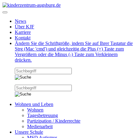
News
Über KJF
Karriere
Kontakt
Ändern Sie die Schriftgröße, indem Sie auf Ihrer Tastatur die
Strg (Mac 'cmd') und gleichzeitig die Plus (+) Taste zum
Vergrößern oder die Minus (-) Taste zum Verkleinern
drücken.
Wohnen und Leben
Wohnen
Tagesbetreuung
Partizipation / Kinderrechte
Medienarbeit
Unsere Schule
MSD Autismus