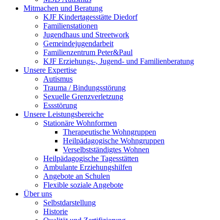
Mitmachen und Beratung
KJF Kindertagesstätte Diedorf
Familienstationen
Jugendhaus und Streetwork
Gemeindejugendarbeit
Familienzentrum Peter&Paul
KJF Erziehungs-, Jugend- und Familienberatung
Unsere Expertise
Autismus
Trauma / Bindungsstörung
Sexuelle Grenzverletzung
Essstörung
Unsere Leistungsbereiche
Stationäre Wohnformen
Therapeutische Wohngruppen
Heilpädagogische Wohngruppen
Verselbstständigtes Wohnen
Heilpädagogische Tagesstätten
Ambulante Erziehungshilfen
Angebote an Schulen
Flexible soziale Angebote
Über uns
Selbstdarstellung
Historie