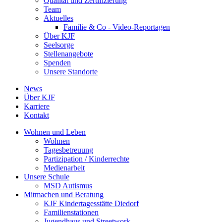
Qualität und Zertifizierung
Team
Aktuelles
Familie & Co - Video-Reportagen
Über KJF
Seelsorge
Stellenangebote
Spenden
Unsere Standorte
News
Über KJF
Karriere
Kontakt
Wohnen und Leben
Wohnen
Tagesbetreuung
Partizipation / Kinderrechte
Medienarbeit
Unsere Schule
MSD Autismus
Mitmachen und Beratung
KJF Kindertagesstätte Diedorf
Familienstationen
Jugendhaus und Streetwork